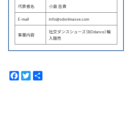
代表者名
小島 吉貴
E-mail
info@odorimasse.com
社交ダンスシューズ（BDdance）輸
事業内容
入販売
F
T
共
ac
w
有
e
itt
b
er
o
o