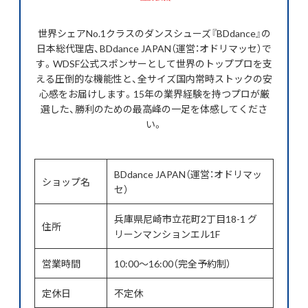
世界シェアNo.1クラスのダンスシューズ『BDdance』の
日本総代理店、BDdance JAPAN（運営：オドリマッセ）で
す。WDSF公式スポンサーとして世界のトッププロを支
える圧倒的な機能性と、全サイズ国内常時ストックの安
心感をお届けします。15年の業界経験を持つプロが厳
選した、勝利のための最高峰の一足を体感してくださ
い。
BDdance JAPAN（運営：オドリマッ
ショップ名
セ）
兵庫県尼崎市立花町2丁目18-1 グ
住所
リーンマンションエル1F
営業時間
10:00〜16:00（完全予約制）
定休日
不定休