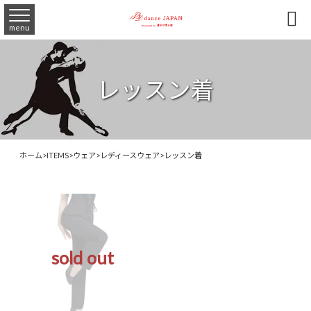

menu
レッスン着
ホーム
>
ITEMS
>
ウェア
>
レディースウェア
>
レッスン着
sold out