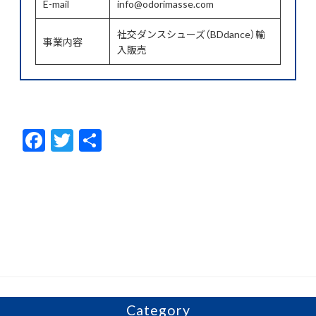
E-mail
info@odorimasse.com
社交ダンスシューズ（BDdance）輸
事業内容
入販売
F
T
共
ac
w
有
e
itt
b
er
o
o
k
Category