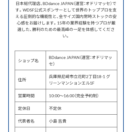
日本総代理店、BDdance JAPAN（運営：オドリマッセ）で
す。WDSF公式スポンサーとして世界のトッププロを支
える圧倒的な機能性と、全サイズ国内常時ストックの安
心感をお届けします。15年の業界経験を持つプロが厳
選した、勝利のための最高峰の一足を体感してくださ
い。
BDdance JAPAN（運営：オドリマッ
ショップ名
セ）
兵庫県尼崎市立花町2丁目18-1 グ
住所
リーンマンションエル1F
営業時間
10:00〜16:00（完全予約制）
定休日
不定休
代表者名
小島 吉貴