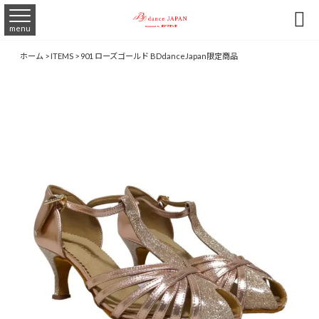

menu
ホーム
>
ITEMS
>
901 ローズゴールド BDdanceJapan限定商品