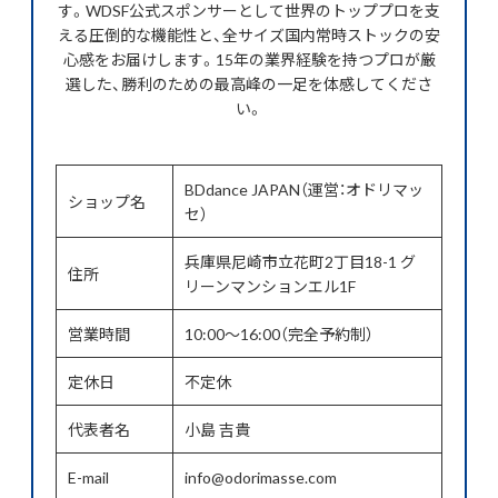
す。WDSF公式スポンサーとして世界のトッププロを支
える圧倒的な機能性と、全サイズ国内常時ストックの安
心感をお届けします。15年の業界経験を持つプロが厳
選した、勝利のための最高峰の一足を体感してくださ
い。
BDdance JAPAN（運営：オドリマッ
ショップ名
セ）
兵庫県尼崎市立花町2丁目18-1 グ
住所
リーンマンションエル1F
営業時間
10:00〜16:00（完全予約制）
定休日
不定休
代表者名
小島 吉貴
E-mail
info@odorimasse.com