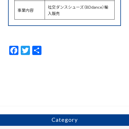
社交ダンスシューズ（BDdance）輸
事業内容
入販売
F
T
共
ac
w
有
e
itt
b
er
o
o
k
Category